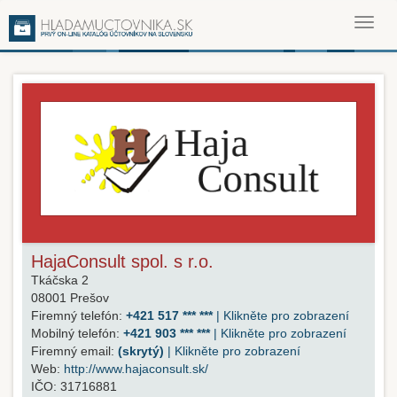
Toggl
navig
HajaConsult spol. s r.o.
Tkáčska 2
08001
Prešov
Firemný telefón:
+421 517 *** ***
| Klikněte pro zobrazení
Mobilný telefón:
+421 903 *** ***
| Klikněte pro zobrazení
Firemný email:
(skrytý)
| Klikněte pro zobrazení
Web:
http://www.hajaconsult.sk/
IČO:
31716881